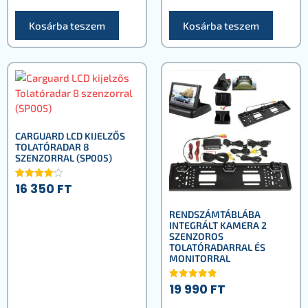
Kosárba teszem
Kosárba teszem
CARGUARD LCD KIJELZŐS
TOLATÓRADAR 8
SZENZORRAL (SP005)
16 350
FT
Értékelé
s:
4.00
/ 5
RENDSZÁMTÁBLÁBA
INTEGRÁLT KAMERA 2
SZENZOROS
TOLATÓRADARRAL ÉS
MONITORRAL
19 990
FT
Értékelés:
5.00
/ 5