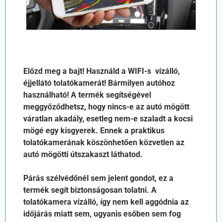
Előzd meg a bajt! Használd a WIFI-s vízálló,
éjjellátó tolatókamerát! Bármilyen autóhoz
használható! A termék segítségével
meggyőződhetsz, hogy nincs-e az autó mögött
váratlan akadály, esetleg nem-e szaladt a kocsi
mögé egy kisgyerek. Ennek a praktikus
tolatókamerának köszönhetően közvetlen az
autó mögötti útszakaszt láthatod.
Párás szélvédőnél sem jelent gondot, ez a
termék segít biztonságosan tolatni. A
tolatókamera vízálló, így nem kell aggódnia az
időjárás miatt sem, ugyanis esőben sem fog