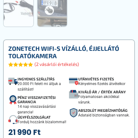
ZONETECH WIFI-S VÍZÁLLÓ, ÉJJELLÁTÓ
TOLATÓKAMERA
(
2
vásárlói értékelés)
Értékelés
2
5.00
az 5-
INGYENES SZÁLLÍTÁS
UTÁNVÉTES FIZETÉS
ből,
20.000 Ft felett mi álljuk a
Kényelmes fizetés átvételkor
értékelés
szállítást!
alapján
KIVÁLÓ ÁR / ÉRTÉK ARÁNY
Folyamatosan akciókkal
PÉNZ VISSZAFIZETÉSI
GARANCIA
várunk.
14 nap visszavásárlási
ABSZOLÚT MEGBÍZHATÓSÁG
garancia!
Adataid biztonságban vannak.
ÜGYFÉLSZOLGÁLAT
Fordulj hozzánk bizalommal!
21 990
Ft