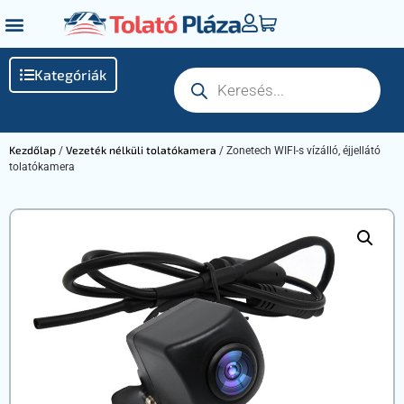
Kategóriák
Kezdőlap
Vezeték nélküli tolatókamera
/
/ Zonetech WIFI-s vízálló, éjjellátó
tolatókamera