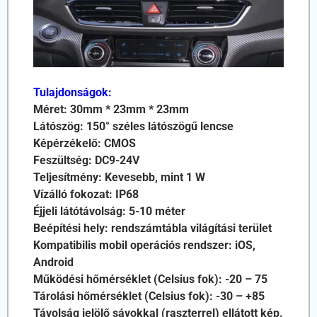
Tulajdonságok:
Méret: 30mm * 23mm * 23mm
Látószög: 150° széles látószögű lencse
Képérzékelő: CMOS
Feszültség: DC9-24V
Teljesítmény: Kevesebb, mint 1 W
Vízálló fokozat: IP68
Éjjeli látótávolság: 5-10 méter
Beépítési hely: rendszámtábla világítási terület
Kompatibilis mobil operációs rendszer: iOS,
Android
Működési hőmérséklet (Celsius fok): -20 – 75
Tárolási hőmérséklet (Celsius fok): -30 – +85
Távolság jelölő sávokkal (raszterrel) ellátott kép.