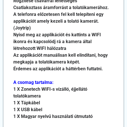
Rögzítése csavarral lehetséges
Csatlakoztass áramforrást a tolatókamerához.
A telefonra előzetesen fel kell telepíteni egy
applikációt amely kezeli a tolató kamerát.
(Joytrip)
Nyisd meg az applikációt és kattints a WIFI
ikonra és kapcsolódj rá a kamera által
létrehozott WIFI hálózatra
Az applikációt manuálisan kell elindítani, hogy
megkapja a tolatókamera képét.
Érdemes az applikációt a háttérben futtatni.
A csomag tartalma:
1 X Zonetech WIFI-s vízálló, éjjellátó
tolatókamera
1 X Tápkábel
1 X USB kábel
1 X Magyar nyelvű használati útmutató