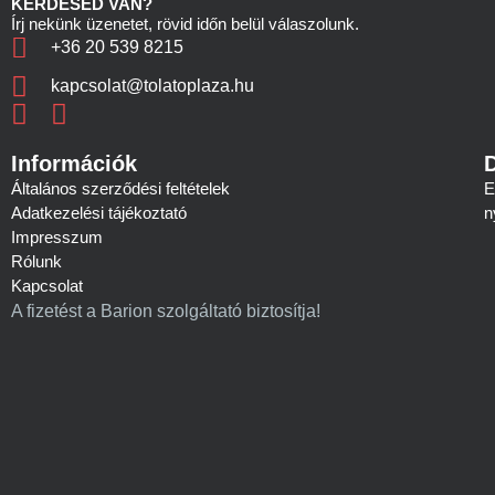
KÉRDÉSED VAN?
Írj nekünk üzenetet, rövid időn belül válaszolunk.
+36 20 539 8215
kapcsolat@tolatoplaza.hu
Információk
Általános szerződési feltételek
E
Adatkezelési tájékoztató
n
Impresszum
Rólunk
Kapcsolat
A fizetést a Barion szolgáltató biztosítja!