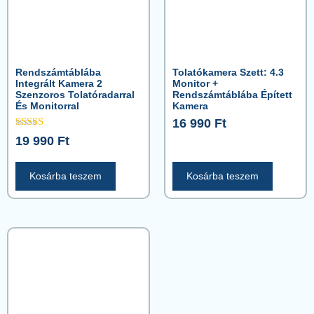
Rendszámtáblába
Tolatókamera Szett: 4.3
Integrált Kamera 2
Monitor +
Szenzoros Tolatóradarral
Rendszámtáblába Épített
És Monitorral
Kamera
16 990
Ft
Értékelés:
19 990
Ft
5.00
/ 5
Kosárba teszem
Kosárba teszem