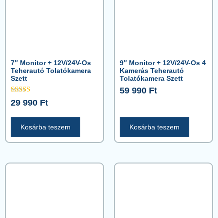
7″ Monitor + 12V/24V-Os
9″ Monitor + 12V/24V-Os 4
Teherautó Tolatókamera
Kamerás Teherautó
Szett
Tolatókamera Szett
59 990
Ft
Értékelés:
29 990
Ft
5.00
/ 5
Kosárba teszem
Kosárba teszem