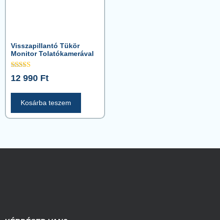
Visszapillantó Tükör
Monitor Tolatókamerával
Értékelés:
12 990
Ft
5.00
/ 5
Kosárba teszem