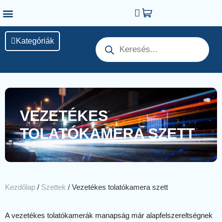
Kategóriák
VEZETÉKES
TOLATÓKAMERA SZETT
Kezdőlap
/
Szettek
/ Vezetékes tolatókamera szett
A vezetékes tolatókamerák manapság már alapfelszereltségnek