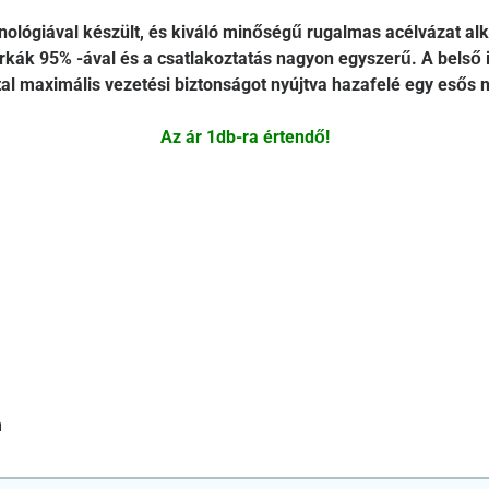
ológiával készült, és kiváló minőségű rugalmas acélvázat alka
rkák 95% -ával és a csatlakoztatás nagyon egyszerű. A belső 
által maximális vezetési biztonságot nyújtva hazafelé egy esős 
Az ár 1db-ra értendő!
m