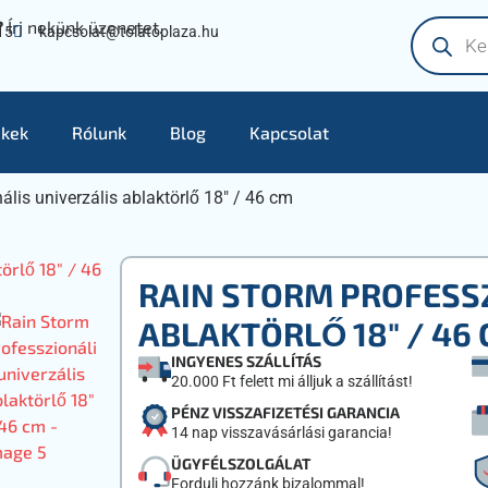
?
Írj nekünk üzenetet.
15
kapcsolat@tolatoplaza.hu
kek
Rólunk
Blog
Kapcsolat
lis univerzális ablaktörlő 18″ / 46 cm
RAIN STORM PROFESSZ
ABLAKTÖRLŐ 18″ / 46
INGYENES SZÁLLÍTÁS
20.000 Ft felett mi álljuk a szállítást!
PÉNZ VISSZAFIZETÉSI GARANCIA
14 nap visszavásárlási garancia!
ÜGYFÉLSZOLGÁLAT
Fordulj hozzánk bizalommal!