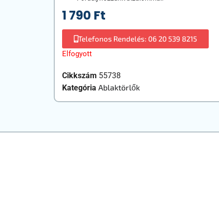
1 790
Ft
Telefonos Rendelés: 06 20 539 8215
Elfogyott
Cikkszám
55738
Ablaktörlők
Kategória