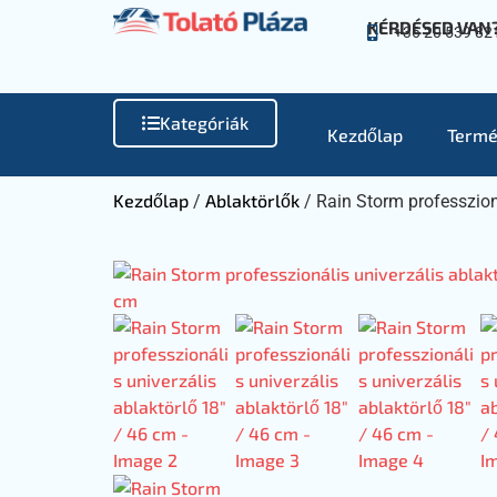
KÉRDÉSED VAN
+36 20 539 82
Kategóriák
Kezdőlap
Termé
Kezdőlap
Ablaktörlők
/
/ Rain Storm professzioná