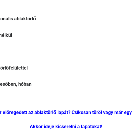
onális ablaktörlő
nélkül
örlőfelülettel
 esőben, hóban
 elöregedett az ablaktörlő lapát? Csíkosan töröl vagy már eg
Akkor ideje kicserélni a lapátokat!