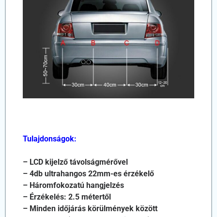
Tulajdonságok:
– LCD kijelző távolságmérővel
– 4db ultrahangos 22mm-es érzékelő
– Háromfokozatú hangjelzés
– Érzékelés: 2.5 métertől
– Minden időjárás körülmények között