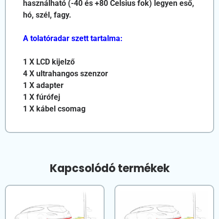
használható (-40 és +80 Celsius fok) legyen eső,
hó, szél, fagy.
A tolatóradar szett tartalma:
1 X LCD kijelző
4 X ultrahangos szenzor
1 X adapter
1 X fúrófej
1 X kábel csomag
Kapcsolódó termékek