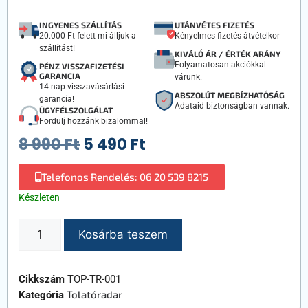
Értékelés
7
5.00
az 5-
INGYENES SZÁLLÍTÁS
UTÁNVÉTES FIZETÉS
ből,
20.000 Ft felett mi álljuk a
Kényelmes fizetés átvételkor
értékelés
szállítást!
alapján
KIVÁLÓ ÁR / ÉRTÉK ARÁNY
Folyamatosan akciókkal
PÉNZ VISSZAFIZETÉSI
GARANCIA
várunk.
14 nap visszavásárlási
ABSZOLÚT MEGBÍZHATÓSÁG
garancia!
Adataid biztonságban vannak.
ÜGYFÉLSZOLGÁLAT
Fordulj hozzánk bizalommal!
8 990
Ft
5 490
Ft
Telefonos Rendelés: 06 20 539 8215
Készleten
Kosárba teszem
Cikkszám
TOP-TR-001
Tolatóradar
Kategória