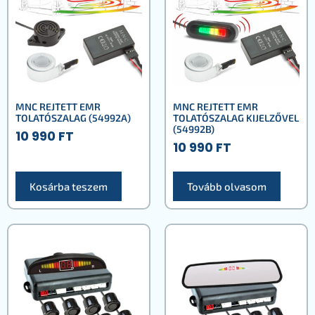
MNC REJTETT EMR
MNC REJTETT EMR
TOLATÓSZALAG (54992A)
TOLATÓSZALAG KIJELZŐVEL
(54992B)
10 990
FT
10 990
FT
Kosárba teszem
Tovább olvasom