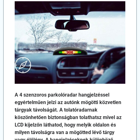
A 4 szenzoros parkolóradar hangjelzéssel
egyértelműen jelzi az autónk mögötti közvetlen
tárgyak távolságát. A tolatóradarnak
köszönhetően biztonságban tolathatsz mivel az
LCD kijelzőn láthatod, hogy melyik oldalon és
milyen távolságra van a mögötted lévő tárgy
vagy élőlény. A hangjelzéseknek különböző