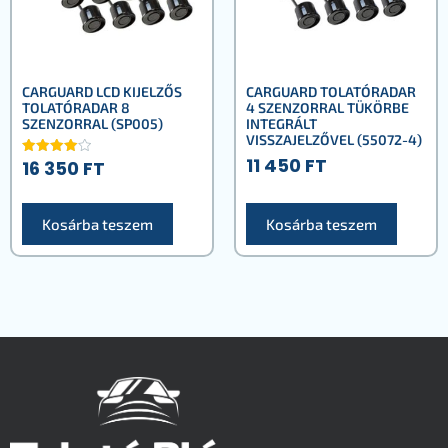
CARGUARD LCD KIJELZŐS
CARGUARD TOLATÓRADAR
TOLATÓRADAR 8
4 SZENZORRAL TÜKÖRBE
SZENZORRAL (SP005)
INTEGRÁLT
VISSZAJELZŐVEL (55072-4)
11 450
FT
16 350
FT
Értékelé
s:
4.00
/ 5
Kosárba teszem
Kosárba teszem