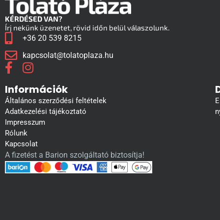
KÉRDÉSED VAN?
Írj nekünk üzenetet, rövid időn belül válaszolunk.
+36 20 539 8215
kapcsolat@tolatoplaza.hu
Információk
Általános szerződési feltételek
E
Adatkezelési tájékoztató
n
Impresszum
Rólunk
Kapcsolat
A fizetést a Barion szolgáltató biztosítja!