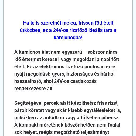
Ha te is szeretnél meleg, frissen főtt ételt
útközben, ez a 24V-os rizsfőző ideális társ a
kamionodba!
A kamionos élet nem egyszerű – sokszor nincs
idő éttermet keresni, vagy megoldani a napi főtt
ételt. Ez az elektromos rizsfőző pontosan erre
nyújt megoldást: gyors, biztonságos és bárhol
használható, ahol 24V-os csatlakozás
rendelkezésre áll.
Segítségével percek alatt készíthetsz friss rizst,
párolt köretet vagy akár kisebb egytálételeket is,
miközben az autódban vagy a fülkében pihensz.
A kompakt méretének köszönhetően nem foglal
sok helyet, mégis megbízható teljesítményt