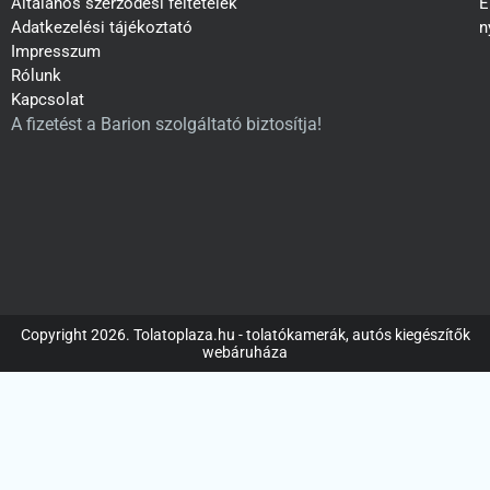
Általános szerződési feltételek
E
Adatkezelési tájékoztató
n
Impresszum
Rólunk
Kapcsolat
A fizetést a Barion szolgáltató biztosítja!
Copyright 2026. Tolatoplaza.hu - tolatókamerák, autós kiegészítők
webáruháza