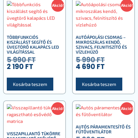
Akció!
Akció!
TÖBBFUNKCIÓS
AUTÓÁPOLÁSI CSOMAG –
KISZÁLLÁST SEGÍTŐ ÉS
MIKROSZÁLAS KENDŐ,
ÜVEGTÖRŐ KALAPÁCS LED
SZIVACS, FELNITISZÍTÓ ÉS
VILÁGÍTÁSSAL
VÍZLEHÚZÓ
5 990
FT
5 990
FT
2 190
FT
4 690
FT
Kosárba teszem
Kosárba teszem
Akció!
Akció!
AUTÓS PÁRAMENTESÍTŐ ÉS
FŰTŐVENTILÁTOR
VISSZAPILLANTÓ TÜKÖRRE