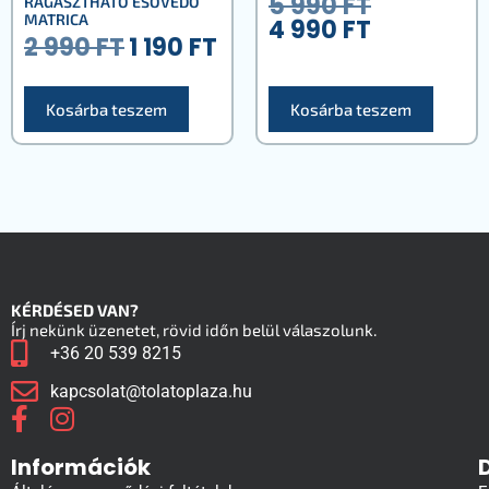
5 990
FT
RAGASZTHATÓ ESŐVÉDŐ
MATRICA
4 990
FT
2 990
FT
1 190
FT
Kosárba teszem
Kosárba teszem
KÉRDÉSED VAN?
Írj nekünk üzenetet, rövid időn belül válaszolunk.
+36 20 539 8215
kapcsolat@tolatoplaza.hu
Információk