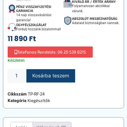
KIVÁLÓ ÁR / ÉRTÉK ARÁNY
Folyamatosan akciókkal
PÉNZ VISSZAFIZETÉSI
GARANCIA
várunk.
14 nap visszavásárlási
ABSZOLÚT MEGBÍZHATÓSÁG
garancia!
Adataid biztonságban vannak.
ÜGYFÉLSZOLGÁLAT
Fordulj hozzánk bizalommal!
11 890
Ft
Telefonos Rendelés: 06 20 539 8215
Készleten
Kosárba teszem
Cikkszám
TP-RF-24
Kiegészítők
Kategória